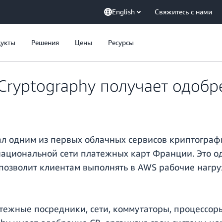
English
Свяжитесь с нами
укты
Решения
Цены
Ресурсы
ryptography получает одобре
ал одним из первых облачных сервисов криптогра
 национальной сети платежных карт Франции. Это о
озволит клиентам выполнять в AWS рабочие нагруз
тежные посредники, сети, коммутаторы, процессоры