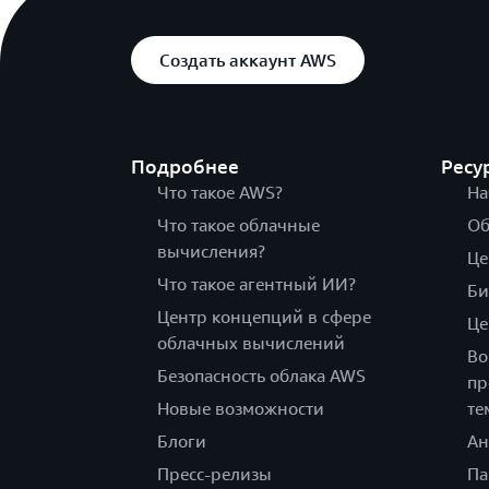
Создать аккаунт AWS
Подробнее
Ресу
Что такое AWS?
На
Что такое облачные
Об
вычисления?
Це
Что такое агентный ИИ?
Би
Центр концепций в сфере
Це
облачных вычислений
Во
Безопасность облака AWS
пр
Новые возможности
те
Блоги
Ан
Пресс-релизы
Па