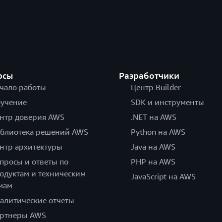
рсы
Разработчики
чало работы
Центр Builder
учение
SDK и инструменты
нтр доверия AWS
.NET на AWS
блиотека решений AWS
Python на AWS
нтр архитектуры
Java на AWS
просы и ответы по
PHP на AWS
одуктам и техническим
JavaScript на AWS
мам
алитические отчеты
ртнеры AWS