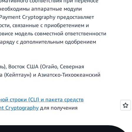
ормативного соответствия при переносе
 необходимы аппаратные модули
Payment Cryptography предоставляет
ости, связанные с приобретением и
висе модель совместной ответственности
, наряду с дополнительным одобрением
ь), Восток США (Огайо, Северная
а (Кейптаун) и Азиатско-Тихоокеанский
й строки (CLI) и пакета средств
t Cryptography
для получения