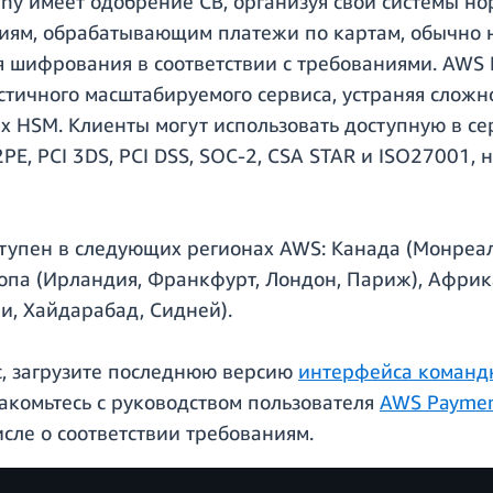
phy имеет одобрение CB, организуя свои системы н
ациям, обрабатывающим платежи по картам, обычно
я шифрования в соответствии с требованиями. AWS 
стичного масштабируемого сервиса, устраняя сложн
HSM. Клиенты могут использовать доступную в сер
P2PE, PCI 3DS, PCI DSS, SOC-2, CSA STAR и ISO27001
тупен в следующих регионах AWS: Канада (Монреал
опа (Ирландия, Франкфурт, Лондон, Париж), Африк
аи, Хайдарабад, Сидней).
ис, загрузите последнюю версию
интерфейса командно
акомьтесь с руководством пользователя
AWS Paymen
сле о соответствии требованиям.