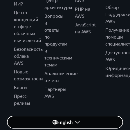
Центр
AWS
ИИ?
архитектуры
Обзор
PHP на
Центр
Поддержк
Вопросы
AWS
концепций
AWS
и
JavaScript
в сфере
ответы
Получение
на AWS
облачных
по
помощи
вычислений
продуктам
специалист
Безопасность
и
Доступност
облака
техническим
AWS
AWS
темам
Юридическ
Новые
Аналитические
информац
возможности
отчеты
Блоги
Партнеры
Пресс-
AWS
релизы
English