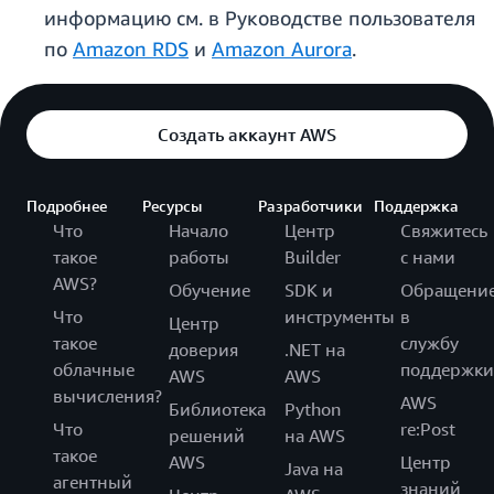
информацию см. в Руководстве пользователя
по
Amazon RDS
и
Amazon Aurora
.
Создать аккаунт AWS
Подробнее
Ресурсы
Разработчики
Поддержка
Что
Начало
Центр
Свяжитесь
такое
работы
Builder
с нами
AWS?
Обучение
SDK и
Обращени
Что
инструменты
в
Центр
такое
службу
доверия
.NET на
облачные
поддержки
AWS
AWS
вычисления?
AWS
Библиотека
Python
Что
re:Post
решений
на AWS
такое
AWS
Центр
Java на
агентный
знаний