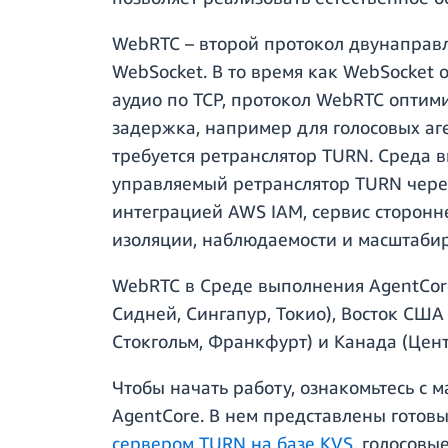
WebRTC – второй протокол двунаправ
WebSocket. В то время как WebSocket
аудио по TCP, протокол WebRTC оптим
задержка, например для голосовых а
требуется ретранслятор TURN. Среда 
управляемый ретранслятор TURN через
интеграцией AWS IAM, сервис сторонн
изоляции, наблюдаемости и масштабир
WebRTC в Среде выполнения AgentCore
Сидней, Сингапур, Токио), Восток США
Стокгольм, Франкфурт) и Канада (Цент
Чтобы начать работу, ознакомьтесь с 
AgentCore. В нем представлены готов
сервером TURN на базе KVS
, голосовы