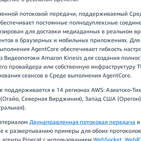
ленной потоковой передачи, поддерживаемый Сред
 обеспечивает постоянные полнодуплексные соедине
изирован для доставки медиаданных в реальном вр
гентов в браузерных и мобильных приложениях. Дл
выполнения AgentCore обеспечивает гибкость настр
 Видеопотоки Amazon Kinesis для создания полнос
его провайдера или собственную инфраструктуру 
ования сеансов в Среде выполнения AgentCore.
 поддерживается в 14 регионах AWS: Азиатско-Тих
 (Огайо, Северная Вирджиния), Запад США (Орегон)
ральная).
материалом
Двунаправленная потоковая передача
в
ые к развертыванию примеры для обоих протоколов
е агенты Pipecat с использованием
WebSocket
,
WebR