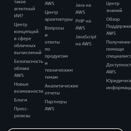
такое
AWS
Центр
Java на
агентный
знаний
Центр
AWS
ИИ?
архитектуры
Обзор
PHP на
Центр
Поддержк
Вопросы
AWS
концепций
AWS
и
JavaScript
в сфере
ответы
Получение
на AWS
облачных
по
помощи
вычислений
продуктам
специалист
Безопасность
и
Доступност
облака
техническим
AWS
AWS
темам
Юридическ
Новые
Аналитические
информац
возможности
отчеты
Блоги
Партнеры
Пресс-
AWS
релизы