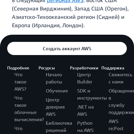
в следующих
регионах AWS
: Восток США
(Северная Вирджиния), Запад США (Орегон),
Азиатско-Тихоокеанский регион (Сидней) и
Европа (Ирландия, Лондон).
Создать аккаунт AWS
Подробнее
Ресурсы
Разработчики
Поддержка
Что
Начало
Центр
Свяжитесь
такое
работы
Builder
с нами
AWS?
Обучение
SDK и
Обращени
Что
инструменты
в
Центр
такое
службу
доверия
.NET на
облачные
поддержки
AWS
AWS
вычисления?
AWS
Библиотека
Python
Что
re:Post
решений
на AWS