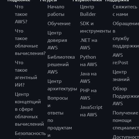
Что
Начало
Центр
Свяжитесь
такое
работы
Builder
с нами
AWS?
Обучение
SDK и
Обращени
Что
инструменты
в
Центр
такое
службу
доверия
.NET на
облачные
поддержки
AWS
AWS
вычисления?
AWS
Библиотека
Python
Что
re:Post
решений
на AWS
такое
AWS
Центр
Java на
агентный
знаний
Центр
AWS
ИИ?
архитектуры
Обзор
PHP на
Центр
Поддержк
Вопросы
AWS
концепций
AWS
и
JavaScript
в сфере
ответы
Получение
на AWS
облачных
по
помощи
вычислений
продуктам
специалист
Безопасность
и
Доступност