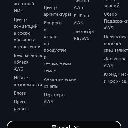
Java на
агентный
знаний
Центр
AWS
ИИ?
архитектуры
Обзор
PHP на
Центр
Поддержк
Вопросы
AWS
концепций
AWS
и
JavaScript
в сфере
ответы
Получение
на AWS
облачных
по
помощи
вычислений
продуктам
специалист
Безопасность
и
Доступност
облака
техническим
AWS
AWS
темам
Юридическ
Новые
Аналитические
информац
возможности
отчеты
Блоги
Партнеры
Пресс-
AWS
релизы
English