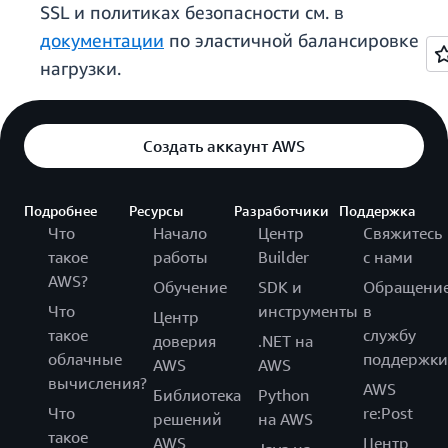
SSL и политиках безопасности см. в
документации
по эластичной балансировке
нагрузки.
Создать аккаунт AWS
Подробнее
Ресурсы
Разработчики
Поддержка
Что
Начало
Центр
Свяжитесь
такое
работы
Builder
с нами
AWS?
Обучение
SDK и
Обращени
Что
инструменты
в
Центр
такое
службу
доверия
.NET на
облачные
поддержки
AWS
AWS
вычисления?
AWS
Библиотека
Python
Что
re:Post
решений
на AWS
такое
AWS
Центр