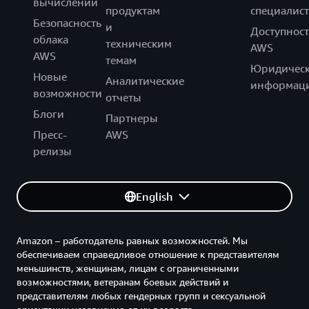
вычислений
продуктам
специалист
Безопасность
и
Доступност
облака
техническим
AWS
AWS
темам
Юридическ
Новые
Аналитические
информац
возможности
отчеты
Блоги
Партнеры
Пресс-
AWS
релизы
English
Amazon – работодатель равных возможностей. Мы
обеспечиваем справедливое отношение к представителям
меньшинств, женщинам, лицам с ограниченными
возможностями, ветеранам боевых действий и
представителям любых гендерных групп и сексуальной