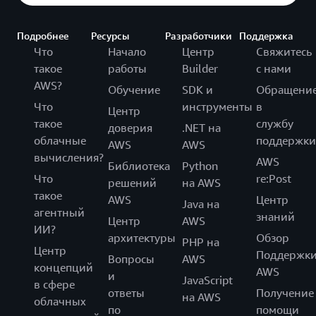
Подробнее
Ресурсы
Разработчики
Поддержка
Что
Начало
Центр
Свяжитесь
такое
работы
Builder
с нами
AWS?
Обучение
SDK и
Обращени
Что
инструменты
в
Центр
такое
службу
доверия
.NET на
облачные
поддержки
AWS
AWS
вычисления?
AWS
Библиотека
Python
Что
re:Post
решений
на AWS
такое
AWS
Центр
Java на
агентный
знаний
Центр
AWS
ИИ?
архитектуры
Обзор
PHP на
Центр
Поддержк
Вопросы
AWS
концепций
AWS
и
JavaScript
в сфере
ответы
Получение
на AWS
облачных
по
помощи