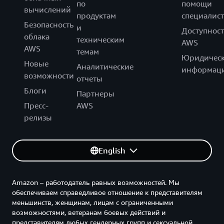
по
помощи
вычислений
продуктам
специалист
Безопасность
и
Доступност
облака
техническим
AWS
AWS
темам
Юридическ
Новые
Аналитические
информац
возможности
отчеты
Блоги
Партнеры
Пресс-
AWS
релизы
English
Amazon – работодатель равных возможностей. Мы
обеспечиваем справедливое отношение к представителям
меньшинств, женщинам, лицам с ограниченными
возможностями, ветеранам боевых действий и
представителям любых гендерных групп и сексуальной