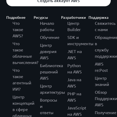
Создать аккаунт AWS
Подробнее
Ресурсы
Разработчики
Поддержка
Что
Начало
Центр
Свяжитесь
такое
работы
Builder
с нами
AWS?
Обучение
SDK и
Обращени
Что
инструменты
в
Центр
такое
службу
доверия
.NET на
облачные
поддержки
AWS
AWS
вычисления?
AWS
Библиотека
Python
Что
re:Post
решений
на AWS
такое
AWS
Центр
Java на
агентный
знаний
Центр
AWS
ИИ?
архитектуры
Обзор
PHP на
Центр
Поддержк
Вопросы
AWS
концепций
AWS
и
JavaScript
в сфере
ответы
Получение
на AWS
облачных