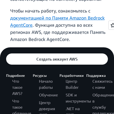
Чтобы начать работу, ознакомьтесь с
документацией по Памяти Amazon Bedrock
AgentCore
. Функция доступна во всех
регионах AWS, где поддерживается Память
Amazon Bedrock AgentCore.
Создать аккаунт AWS
Подробнее
Ресурсы
Разработчики
Поддержка
Что
Начало
Центр
Свяжитесь
такое
работы
Builder
с нами
AWS?
Обучение
SDK и
Обращени
Что
инструменты
в
Центр
такое
службу
доверия
.NET на
облачные
поддержки