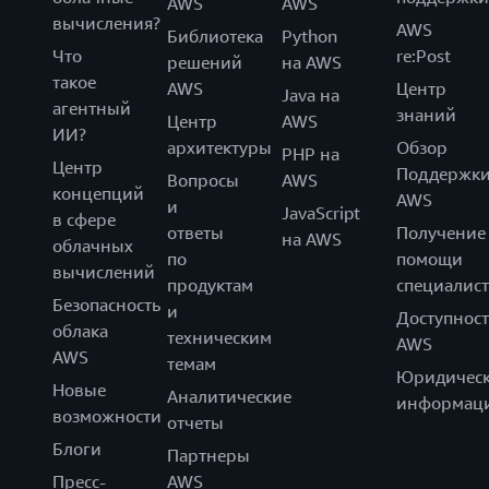
AWS
AWS
вычисления?
AWS
Библиотека
Python
Что
re:Post
решений
на AWS
такое
AWS
Центр
Java на
агентный
знаний
Центр
AWS
ИИ?
архитектуры
Обзор
PHP на
Центр
Поддержк
Вопросы
AWS
концепций
AWS
и
JavaScript
в сфере
ответы
Получение
на AWS
облачных
по
помощи
вычислений
продуктам
специалист
Безопасность
и
Доступност
облака
техническим
AWS
AWS
темам
Юридическ
Новые
Аналитические
информац
возможности
отчеты
Блоги
Партнеры
Пресс-
AWS