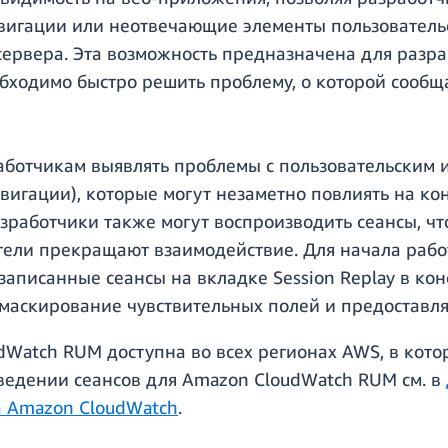
вигации или неотвечающие элементы пользовательс
 сервера. Эта возможность предназначена для раз
ходимо быстро решить проблему, о которой сообща
работчикам выявлять проблемы с пользовательски
гации), которые могут незаметно повлиять на кон
азработчики также могут воспроизводить сеансы, ч
атели прекращают взаимодействие. Для начала рабо
аписанные сеансы на вкладке Session Replay в ко
маскирование чувствительных полей и предоставля
udWatch RUM доступна во всех регионах AWS, в кот
ведении сеансов для Amazon CloudWatch RUM см. в
а Amazon CloudWatch
.