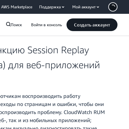
AWS Marketplace
Поддержка
Мой аккаунт
Создать аккаунт
Поиск
Войти в консоль
кцию Session Replay
а) для веб-приложений
аботчикам воспроизводить работу
реходы по страницам и ошибки, чтобы они
 воспроизводить проблему. CloudWatch RUM
б-, так и из мобильных приложений;
чикам визуально диагностировать такие