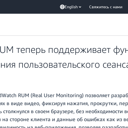
English
Свяжитесь с нами
UM теперь поддерживает фун
ния пользовательского сеанс
dWatch RUM (Real User Monitoring) позволяет разр
ях в виде видео, фиксируя нажатия, прокрутки, пе
ль столкнулся в своем браузере, без необходимости
на стороне клиента и данные об ошибках как из ве
у видимость на веб-приложения, позволяя разработ