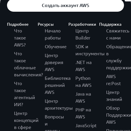
Создать аккаунт AWS
Подробнее
Ресурсы
Разработчики
Поддержка
Что
Начало
Центр
Свяжитесь
такое
работы
Builder
с нами
AWS?
Обучение
SDK и
Обращени
Что
инструменты
в
Центр
такое
службу
доверия
.NET на
облачные
поддержки
AWS
AWS
вычисления?
AWS
Библиотека
Python
Что
re:Post
решений
на AWS
такое
AWS
Центр
Java на
агентный
знаний
Центр
AWS
ИИ?
архитектуры
Обзор
PHP на
Центр
Поддержк
Вопросы
AWS
концепций
AWS
и
JavaScript
в сфере
ответы
Получение