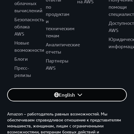
на AWS
облачных
по
помощи
вычислений
продуктам
специалист
Безопасность
и
Доступност
облака
техническим
AWS
AWS
темам
Юридическ
Новые
Аналитические
информац
возможности
отчеты
Блоги
Партнеры
Пресс-
AWS
релизы
English
Amazon – работодатель равных возможностей. Мы
обеспечиваем справедливое отношение к представителям
меньшинств, женщинам, лицам с ограниченными
возможностями, ветеранам боевых действий и