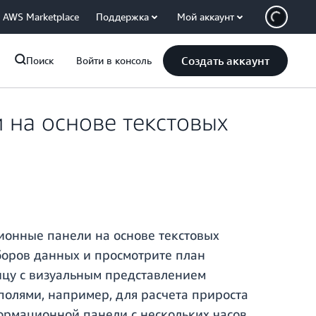
AWS Marketplace
Поддержка
Мой аккаунт
Создать аккаунт
Поиск
Войти в консоль
на основе текстовых
ионные панели на основе текстовых
аборов данных и просмотрите план
ицу с визуальным представлением
олями, например, для расчета прироста
формационной панели с нескольких часов,