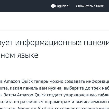
English
Свяжитесь с нами
рует информационные панели 
нном языке
 в Amazon Quick теперь можно создавать информац
шите, какая панель вам нужна, выберите до трех н
ь. Затем Amazon Quick создаст упорядоченную табл
нализа по различным параметрам и вычисляемыми п
месяцам. Generate Analysis сокращает создание ин