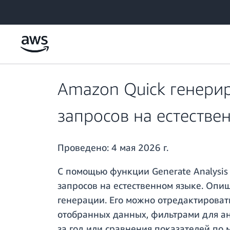
Перейти к главному контенту
Amazon Quick генери
запросов на естестве
Проведено:
4 мая 2026 г.
С помощью функции Generate Analysis
запросов на естественном языке. Опи
генерации. Его можно отредактироват
отобранных данных, фильтрами для а
за год или сравнения показателей по 