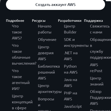
Создать аккаунт AWS
Подробнее
Ресурсы
Разработчики
Поддержка
Что
Начало
Центр
Свяжитесь
такое
работы
Builder
с нами
AWS?
Обучение
SDK и
Обращени
Что
инструменты
в
Центр
такое
службу
доверия
.NET на
облачные
поддержки
AWS
AWS
вычисления?
AWS
Библиотека
Python
Что
re:Post
решений
на AWS
такое
AWS
Центр
Java на
агентный
знаний
Центр
AWS
ИИ?
архитектуры
Обзор
PHP на
Центр
Поддержк
Вопросы
AWS
концепций
AWS
и
JavaScript
в сфере
ответы
Получение