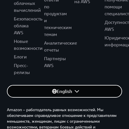
на AWS
облачных
по
помощи
вычислений
продуктам
специалист
Безопасность
и
Доступност
облака
техническим
AWS
AWS
темам
Юридическ
Новые
Аналитические
информац
возможности
отчеты
Блоги
Партнеры
Пресс-
AWS
релизы
English
Amazon – работодатель равных возможностей. Мы
обеспечиваем справедливое отношение к представителям
меньшинств, женщинам, лицам с ограниченными
возможностями, ветеранам боевых действий и