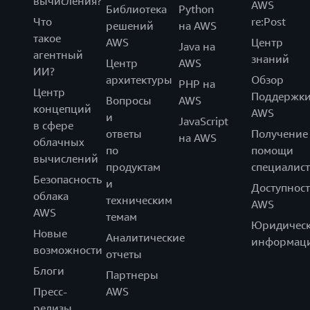
вычисления?
AWS
Библиотека
Python
Что
re:Post
решений
на AWS
такое
AWS
Центр
Java на
агентный
знаний
Центр
AWS
ИИ?
архитектуры
Обзор
PHP на
Центр
Поддержк
Вопросы
AWS
концепций
AWS
и
JavaScript
в сфере
ответы
Получение
на AWS
облачных
по
помощи
вычислений
продуктам
специалист
Безопасность
и
Доступност
облака
техническим
AWS
AWS
темам
Юридическ
Новые
Аналитические
информац
возможности
отчеты
Блоги
Партнеры
Пресс-
AWS
релизы