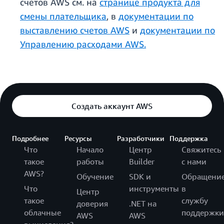
счетов AWS см. на
странице продукта для
смены плательщика
, в
документации по
выставлению счетов AWS
и
документации по
Управлению расходами AWS.
Создать аккаунт AWS
Подробнее
Ресурсы
Разработчики
Поддержка
Что
Начало
Центр
Свяжитесь
такое
работы
Builder
с нами
AWS?
Обучение
SDK и
Обращени
Что
инструменты
в
Центр
такое
службу
доверия
.NET на
облачные
поддержки
AWS
AWS