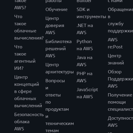
такое
работы
Builder
с нами
AWS?
Обучение
SDK и
Обращени
Что
инструменты
в
Центр
такое
службу
доверия
.NET на
облачные
поддержки
AWS
AWS
вычисления?
AWS
Библиотека
Python
Что
re:Post
решений
на AWS
такое
AWS
Центр
Java на
агентный
знаний
Центр
AWS
ИИ?
архитектуры
Обзор
PHP на
Центр
Поддержк
Вопросы
AWS
концепций
AWS
и
JavaScript
в сфере
ответы
Получение
на AWS
облачных
по
помощи
вычислений
продуктам
специалист
Безопасность
и
Доступност
облака
техническим
AWS
AWS
темам