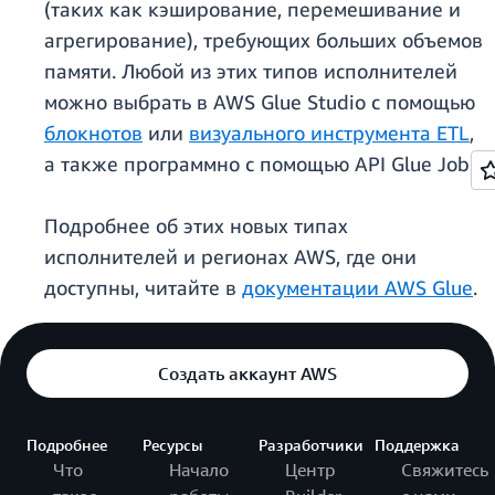
(таких как кэширование, перемешивание и
агрегирование), требующих больших объемов
памяти. Любой из этих типов исполнителей
можно выбрать в AWS Glue Studio с помощью
блокнотов
или
визуального инструмента ETL
,
а также программно с помощью API Glue Job.
Подробнее об этих новых типах
исполнителей и регионах AWS, где они
доступны, читайте в
документации AWS Glue
.
Создать аккаунт AWS
Подробнее
Ресурсы
Разработчики
Поддержка
Что
Начало
Центр
Свяжитесь