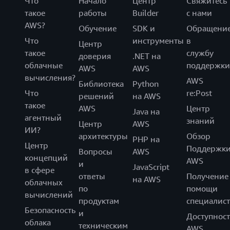
Что
Начало
Центр
Свяжитесь
такое
работы
Builder
с нами
AWS?
Обучение
SDK и
Обращени
Что
инструменты
в
Центр
такое
службу
доверия
.NET на
облачные
поддержки
AWS
AWS
вычисления?
AWS
Библиотека
Python
Что
re:Post
решений
на AWS
такое
AWS
Центр
Java на
агентный
знаний
Центр
AWS
ИИ?
архитектуры
Обзор
PHP на
Центр
Поддержк
Вопросы
AWS
концепций
AWS
и
JavaScript
в сфере
ответы
Получение
на AWS
облачных
по
помощи
вычислений
продуктам
специалист
Безопасность
и
Доступност
облака
техническим
AWS