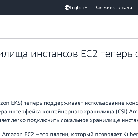
English
Свяжитесь с нами
илища инстансов EC2 теперь
Amazon EKS) теперь поддерживает использование ко
вера интерфейса контейнерного хранилища (CSI) A
ляет легко подключить локальное хранилище инстан
 Amazon EC2 – это плагин, который позволяет Kube