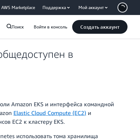
AWS Marketplace
Поддержка
Мой аккаунт
Создать аккаунт
Поиск
Войти в консоль
 общедоступен в
нсоли Amazon EKS и интерфейса командной
mazon
Elastic Cloud Compute (EC2)
и
сов EC2 к кластеру EKS.
rnetes использовать тома хранилища