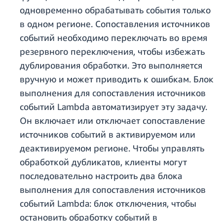
одновременно обрабатывать события только
в одном регионе. Сопоставления источников
событий необходимо переключать во время
резервного переключения, чтобы избежать
дублирования обработки. Это выполняется
вручную и может приводить к ошибкам. Блок
выполнения для сопоставления источников
событий Lambda автоматизирует эту задачу.
Он включает или отключает сопоставление
источников событий в активируемом или
деактивируемом регионе. Чтобы управлять
обработкой дубликатов, клиенты могут
последовательно настроить два блока
выполнения для сопоставления источников
событий Lambda: блок отключения, чтобы
остановить обработку событий в