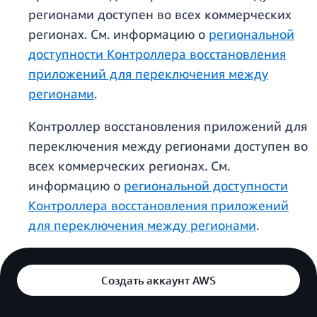
регионами доступен во всех коммерческих
регионах. См. информацию о
региональной
доступности Контроллера восстановления
приложений для переключения между
регионами
.
Контроллер восстановления приложений для
переключения между регионами доступен во
всех коммерческих регионах. См.
информацию о
региональной доступности
Контроллера восстановления приложений
для переключения между регионами
.
Создать аккаунт AWS