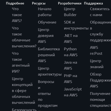
Подробнее
Ресурсы
Разработчики
Поддержка
Что
Начало
Центр
Свяжитесь
такое
работы
Builder
с нами
AWS?
Обучение
SDK и
Обращени
Что
инструменты
в
Центр
такое
службу
доверия
.NET на
облачные
поддержки
AWS
AWS
вычисления?
AWS
Библиотека
Python
Что
re:Post
решений
на AWS
такое
AWS
Центр
Java на
агентный
знаний
Центр
AWS
ИИ?
архитектуры
Обзор
PHP на
Центр
Поддержк
Вопросы
AWS
концепций
AWS
и
JavaScript
в сфере
ответы
Получение
на AWS
облачных
по
помощи
вычислений
продуктам
специалист
Безопасность