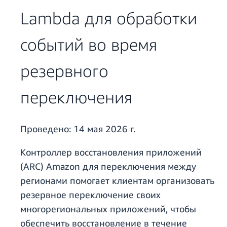
Lambda для обработки
событий во время
резервного
переключения
Проведено:
14 мая 2026 г.
Контроллер восстановления приложений
(ARC) Amazon для переключения между
регионами помогает клиентам организовать
резервное переключение своих
многорегиональных приложений, чтобы
обеспечить восстановление в течение