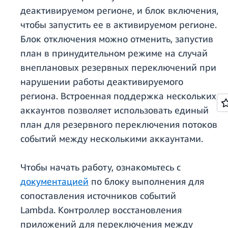
деактивируемом регионе, и блок включения,
чтобы запустить ее в активируемом регионе.
Блок отключения можно отменить, запустив
план в принудительном режиме на случай
внеплановых резервных переключений при
нарушении работы деактивируемого
региона. Встроенная поддержка нескольких
аккаунтов позволяет использовать единый
план для резервного переключения потоков
событий между несколькими аккаунтами.
Чтобы начать работу, ознакомьтесь с
документацией
по блоку выполнения для
сопоставления источников событий
Lambda. Контроллер восстановления
приложений для переключения между