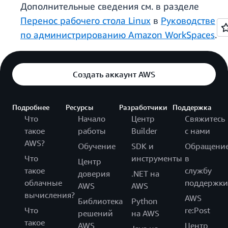
Дополнительные сведения см. в разделе
Перенос рабочего стола Linux
в
Руководстве
по администрированию Amazon WorkSpaces
.
Создать аккаунт AWS
Подробнее
Ресурсы
Разработчики
Поддержка
Что
Начало
Центр
Свяжитесь
такое
работы
Builder
с нами
AWS?
Обучение
SDK и
Обращени
Что
инструменты
в
Центр
такое
службу
доверия
.NET на
облачные
поддержки
AWS
AWS
вычисления?
AWS
Библиотека
Python
Что
re:Post
решений
на AWS
такое
AWS
Центр