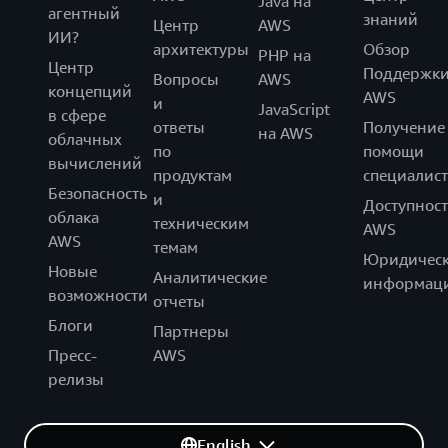
Java на
агентный
знаний
Центр
AWS
ИИ?
архитектуры
Обзор
PHP на
Центр
Поддержк
Вопросы
AWS
концепций
AWS
и
JavaScript
в сфере
ответы
Получение
на AWS
облачных
по
помощи
вычислений
продуктам
специалист
Безопасность
и
Доступност
облака
техническим
AWS
AWS
темам
Юридическ
Новые
Аналитические
информац
возможности
отчеты
Блоги
Партнеры
Пресс-
AWS
релизы
English