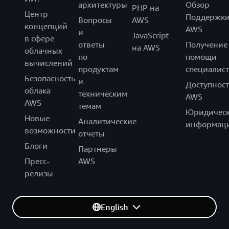
архитектуры
Обзор
PHP на
Центр
Поддержк
Вопросы
AWS
концепций
AWS
и
JavaScript
в сфере
ответы
Получение
на AWS
облачных
по
помощи
вычислений
продуктам
специалист
Безопасность
и
Доступност
облака
техническим
AWS
AWS
темам
Юридическ
Новые
Аналитические
информац
возможности
отчеты
Блоги
Партнеры
Пресс-
AWS
релизы
English