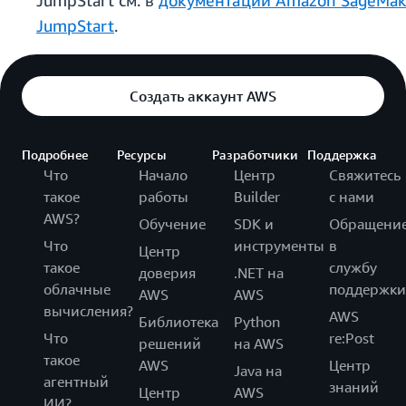
JumpStart см. в
документации Amazon SageMak
JumpStart
.
Создать аккаунт AWS
Подробнее
Ресурсы
Разработчики
Поддержка
Что
Начало
Центр
Свяжитесь
такое
работы
Builder
с нами
AWS?
Обучение
SDK и
Обращени
Что
инструменты
в
Центр
такое
службу
доверия
.NET на
облачные
поддержки
AWS
AWS
вычисления?
AWS
Библиотека
Python
Что
re:Post
решений
на AWS
такое
AWS
Центр
Java на
агентный
знаний
Центр
AWS
ИИ?