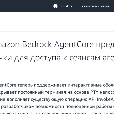
English
Свяжитесь с нами
azon Bedrock AgentCore пред
ки для доступа к сеансам аг
entCore теперь поддерживает интерактивные обол
крывает постоянный терминал на основе PTY непос
ение дополняет существующую операцию API Invoke
 разработчикам возможности полноценной работы 
включая цвета, автозавершение команд, сочетание