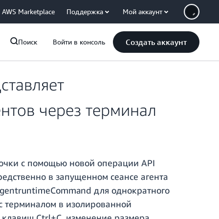
AWS Marketplace
Поддержка
Мой аккаунт
Создать аккаунт
Поиск
Войти в консоль
ставляет
ентов через терминал
очки с помощью новой операции API
редственно в запущенном сеансе агента
AgentruntimeCommand для однократного
с терминалом в изолированной
 клавиш Ctrl+C, изменение размера