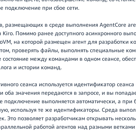
е подключение при сбое сети.
в, размещающих в среде выполнения AgentCore аген
n Kiro. Помимо ранее доступного асинхронного вы
VM, на которой размещен агент для разработки код
нтом, проверять файлы, выполнять специальные ком
е состояние между командами в одном сеансе, обе
лога и истории команд.
ивного сеанса используется идентификатор сеанс
 оба значения передаются в запросе, и вы попадае
е подключение выполняется автоматически, а при
ую, используя те же идентификаторы. Среда выпо
. Это позволяет разработчикам открывать несколь
араллельной работой агентов над разными ветками 