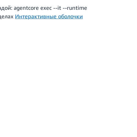
й: agentcore exec --it --runtime
зделах
Интерактивные оболочки