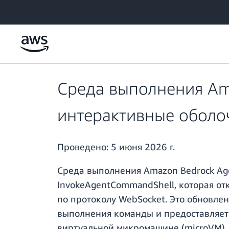
Перейти к главному контенту
Среда выполнения Am
интерактивные оболоч
Проведено:
5 июня 2026 г.
Среда выполнения Amazon Bedrock Ag
InvokeAgentCommandShell, которая от
по протоколу WebSocket. Это обновл
выполнения команды и предоставляет
виртуальной микромашине (microVM), 