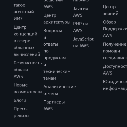
такое
AWS
Центр
Java на
агентный
знаний
Центр
AWS
ИИ?
архитектуры
Обзор
PHP на
Центр
Поддержк
Вопросы
AWS
концепций
AWS
и
JavaScript
в сфере
ответы
Получение
на AWS
облачных
по
помощи
вычислений
продуктам
специалист
Безопасность
и
Доступност
облака
техническим
AWS
AWS
темам
Юридическ
Новые
Аналитические
информац
возможности
отчеты
Блоги
Партнеры
Пресс-
AWS
релизы