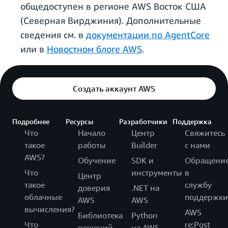
общедоступен в регионе AWS Восток США
(Северная Вирджиния). Дополнительные
сведения см. в
документации по AgentCore
или в
Новостном блоге AWS
.
Создать аккаунт AWS
Подробнее
Ресурсы
Разработчики
Поддержка
Что
Начало
Центр
Свяжитесь
такое
работы
Builder
с нами
AWS?
Обучение
SDK и
Обращени
Что
инструменты
в
Центр
такое
службу
доверия
.NET на
облачные
поддержки
AWS
AWS
вычисления?
AWS
Библиотека
Python
Что
re:Post
решений
на AWS