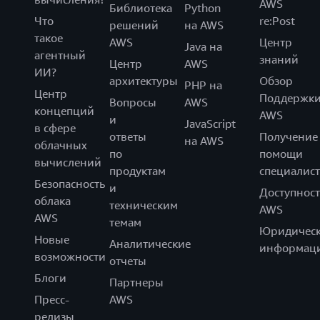
AWS
Библиотека
Python
Что
re:Post
решений
на AWS
такое
AWS
Центр
Java на
агентный
знаний
Центр
AWS
ИИ?
архитектуры
Обзор
PHP на
Центр
Поддержк
Вопросы
AWS
концепций
AWS
и
JavaScript
в сфере
ответы
Получение
на AWS
облачных
по
помощи
вычислений
продуктам
специалист
Безопасность
и
Доступност
облака
техническим
AWS
AWS
темам
Юридическ
Новые
Аналитические
информац
возможности
отчеты
Блоги
Партнеры
Пресс-
AWS
релизы