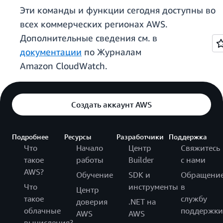
Эти команды и функции сегодня доступны во
всех коммерческих регионах AWS.
Дополнительные сведения см. в
документации
по Журналам
Amazon CloudWatch.
Создать аккаунт AWS
Подробнее
Ресурсы
Разработчики
Поддержка
Что
Начало
Центр
Свяжитесь
такое
работы
Builder
с нами
AWS?
Обучение
SDK и
Обращени
Что
инструменты
в
Центр
такое
службу
доверия
.NET на
облачные
поддержки
AWS
AWS
вычисления?