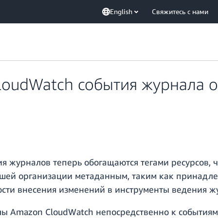
English
Свяжитесь с нами
loudWatch события журнала 
я журналов теперь обогащаются тегами ресурсов, 
ей организации метаданным, таким как принадлеж
ости внесения изменений в инструменты ведения ж
лы Amazon CloudWatch непосредственно к событиям