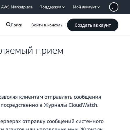
AWS Marketplace
Поддержка
Мой аккаунт
Создать аккаунт
Поиск
Войти в консоль
вляемый прием
зволяя клиентам отправлять сообщения
епосредственно в Журналы CloudWatch.
серверах отправку сообщений системного
вки агентов или управления ими. Журналы