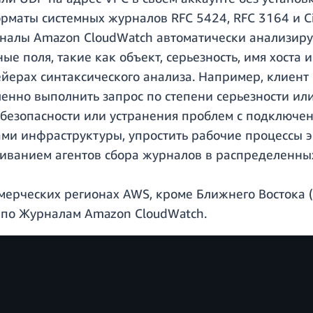
аты системных журналов RFC 5424, RFC 3164 и Cis
налы Amazon CloudWatch автоматически анализиру
е поля, такие как объект, серьезность, имя хоста 
йерах синтаксического анализа. Например, клиент
ленно выполнить запрос по степени серьезности ил
безопасности или устранения проблем с подключе
ми инфраструктуры, упростить рабочие процессы э
иванием агентов сбора журналов в распределенных
мерческих регионах AWS, кроме Ближнего Востока (
по Журналам Amazon CloudWatch.