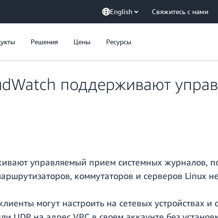
English
Свяжитесь с нами
укты
Решения
Цены
Ресурсы
udWatch поддерживают упра
вают управляемый прием системных журналов, по
маршрутизаторов, коммутаторов и серверов Linux н
лиенты могут настроить на сетевых устройствах и 
или UDP на адрес VPC в своем аккаунте без устано