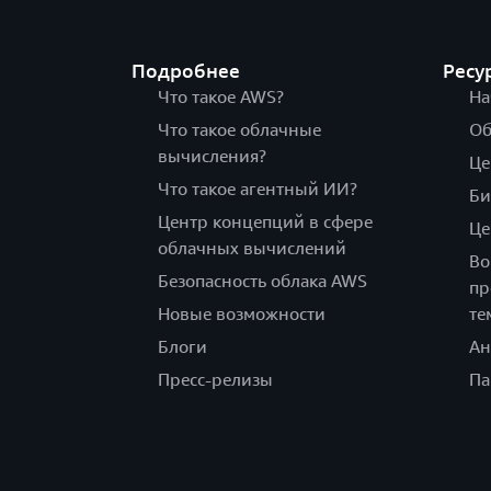
Подробнее
Ресу
Что такое AWS?
На
Что такое облачные
Об
вычисления?
Це
Что такое агентный ИИ?
Би
Центр концепций в сфере
Це
облачных вычислений
Во
Безопасность облака AWS
пр
Новые возможности
те
Блоги
Ан
Пресс-релизы
Па