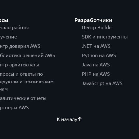
рсы
Разработчики
чало работы
Центр Builder
учение
SDK и инструменты
нтр доверия AWS
.NET на AWS
блиотека решений AWS
Python на AWS
нтр архитектуры
Java на AWS
просы и ответы по
PHP на AWS
одуктам и техническим
JavaScript на AWS
мам
алитические отчеты
ртнеры AWS
К началу