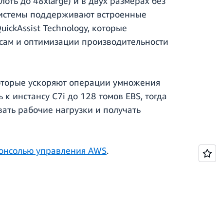
ть до 48xlarge) и в двух размерах без
 системы поддерживают встроенные
QuickAssist Technology, которые
рсам и оптимизации производительности
которые ускоряют операции умножения
к инстансу C7i до 128 томов EBS, тогда
вать рабочие нагрузки и получать
онсолью управления AWS
.