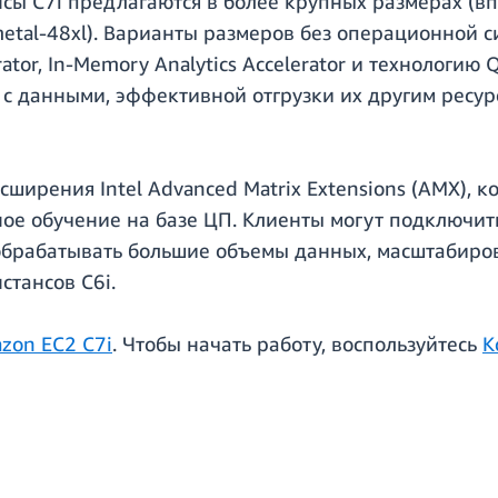
ы C7i предлагаются в более крупных размерах (впло
metal-48xl). Варианты размеров без операционной
rator, In-Memory Analytics Accelerator и технологию 
с данными, эффективной отгрузки их другим ресу
ширения Intel Advanced Matrix Extensions (AMX), 
ое обучение на базе ЦП. Клиенты могут подключить 
т обрабатывать большие объемы данных, масштабиро
стансов C6i.
zon EC2 C7i
. Чтобы начать работу, воспользуйтесь
К