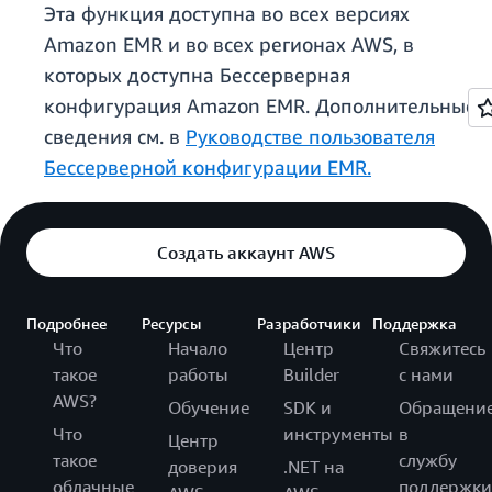
Эта функция доступна во всех версиях
Amazon EMR и во всех регионах AWS, в
которых доступна Бессерверная
конфигурация Amazon EMR. Дополнительные
сведения см. в
Руководстве пользователя
Бессерверной конфигурации EMR.
Создать аккаунт AWS
Подробнее
Ресурсы
Разработчики
Поддержка
Что
Начало
Центр
Свяжитесь
такое
работы
Builder
с нами
AWS?
Обучение
SDK и
Обращени
Что
инструменты
в
Центр
такое
службу
доверия
.NET на
облачные
поддержки