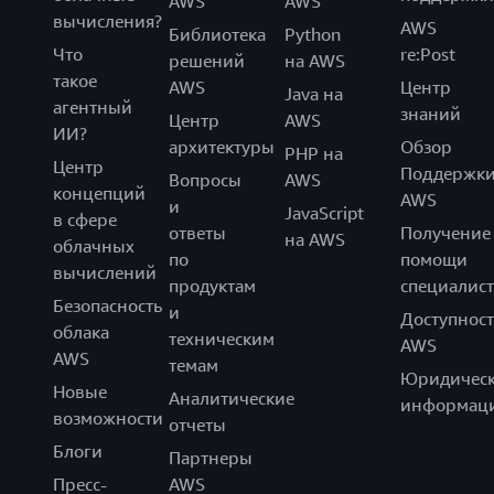
AWS
AWS
вычисления?
AWS
Библиотека
Python
Что
re:Post
решений
на AWS
такое
AWS
Центр
Java на
агентный
знаний
Центр
AWS
ИИ?
архитектуры
Обзор
PHP на
Центр
Поддержк
Вопросы
AWS
концепций
AWS
и
JavaScript
в сфере
ответы
Получение
на AWS
облачных
по
помощи
вычислений
продуктам
специалист
Безопасность
и
Доступност
облака
техническим
AWS
AWS
темам
Юридическ
Новые
Аналитические
информац
возможности
отчеты
Блоги
Партнеры
Пресс-
AWS