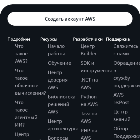
Создать аккаунт AWS
Подробнее
Ресурсы
Разработчики
Поддержка
Что
Начало
Центр
Свяжитесь
такое
работы
Builder
с нами
AWS?
Обучение
SDK и
Обращени
Что
инструменты
в
Центр
такое
службу
доверия
.NET на
облачные
поддержки
AWS
AWS
вычисления?
AWS
Библиотека
Python
Что
re:Post
решений
на AWS
такое
AWS
Центр
Java на
агентный
знаний
Центр
AWS
ИИ?
архитектуры
Обзор
PHP на
Центр
Поддержк
Вопросы
AWS