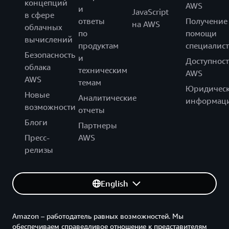
концепций
AWS
и
JavaScript
в сфере
ответы
Получение
на AWS
облачных
по
помощи
вычислений
продуктам
специалист
Безопасность
и
Доступност
облака
техническим
AWS
AWS
темам
Юридическ
Новые
Аналитические
информац
возможности
отчеты
Блоги
Партнеры
Пресс-
AWS
релизы
English
Amazon – работодатель равных возможностей. Мы
обеспечиваем справедливое отношение к представителям