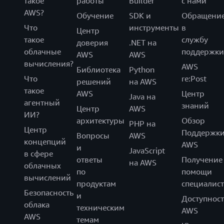
такое
работы
Builder
с нами
AWS?
Обучение
SDK и
Обращени
Что
инструменты
в
Центр
такое
службу
доверия
.NET на
облачные
поддержки
AWS
AWS
вычисления?
AWS
Библиотека
Python
Что
re:Post
решений
на AWS
такое
AWS
Центр
Java на
агентный
знаний
Центр
AWS
ИИ?
архитектуры
Обзор
PHP на
Центр
Поддержк
Вопросы
AWS
концепций
AWS
и
JavaScript
в сфере
ответы
Получение
на AWS
облачных
по
помощи
вычислений
продуктам
специалист
Безопасность
и
Доступност
облака
техническим
AWS
AWS
темам