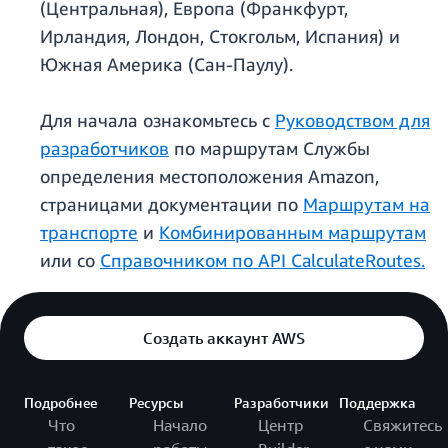
(Центральная), Европа (Франкфурт,
Ирландия, Лондон, Стокгольм, Испания) и
Южная Америка (Сан-Паулу).
Для начала ознакомьтесь с
Руководством для
разработчиков
по маршрутам Службы
определения местоположения Amazon,
страницами документации по
Маршрутам на
транспорте
и
Комбинированным маршрутам
или со
Справочником по API CalculateRoutes.
Создать аккаунт AWS
Подробнее
Ресурсы
Разработчики
Поддержка
Что
Начало
Центр
Свяжитесь