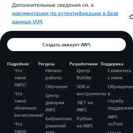
Дополнительные сведения см. в
документации по аутентификации в базе
данных IAM
.
Создать аккаунт AWS
Подробнее
Ресурсы
Разработчики
Поддержка
Что
Начало
Центр
Свяжитесь
такое
работы
Builder
с нами
AWS?
Обучение
SDK и
Обращени
Что
инструменты
в
Центр
такое
службу
доверия
.NET на
облачные
поддержки
AWS
AWS
вычисления?
AWS
Библиотека
Python
Что
re:Post
решений
на AWS
такое
AWS
Центр