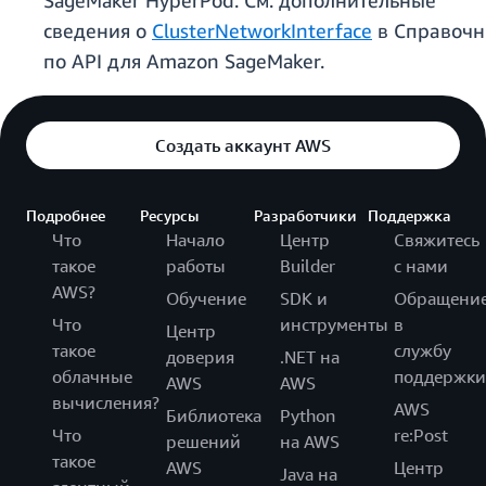
SageMaker HyperPod. См. дополнительные
сведения о
ClusterNetworkInterface
в Справочн
по API для Amazon SageMaker.
Создать аккаунт AWS
Подробнее
Ресурсы
Разработчики
Поддержка
Что
Начало
Центр
Свяжитесь
такое
работы
Builder
с нами
AWS?
Обучение
SDK и
Обращени
Что
инструменты
в
Центр
такое
службу
доверия
.NET на
облачные
поддержки
AWS
AWS
вычисления?
AWS
Библиотека
Python
Что
re:Post
решений
на AWS
такое
AWS
Центр
Java на