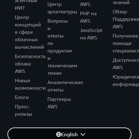
агентный
знаний
Центр
AWS
ИИ?
архитектуры
Обзор
PHP на
Центр
Поддержк
Вопросы
AWS
концепций
AWS
и
JavaScript
в сфере
ответы
Получение
на AWS
облачных
по
помощи
вычислений
продуктам
специалист
Безопасность
и
Доступност
облака
техническим
AWS
AWS
темам
Юридическ
Новые
Аналитические
информац
возможности
отчеты
Блоги
Партнеры
Пресс-
AWS
релизы
English