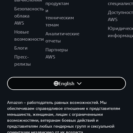
продуктам
специалист
Безопасность
и
Доступност
облака
техническим
AWS
AWS
темам
Юридическ
Новые
Аналитические
информац
возможности
отчеты
Блоги
Партнеры
Пресс-
AWS
релизы
English
Amazon – работодатель равных возможностей. Мы
обеспечиваем справедливое отношение к представителям
меньшинств, женщинам, лицам с ограниченными
возможностями, ветеранам боевых действий и
представителям любых гендерных групп и сексуальной
ориентации независимо от их возраста.