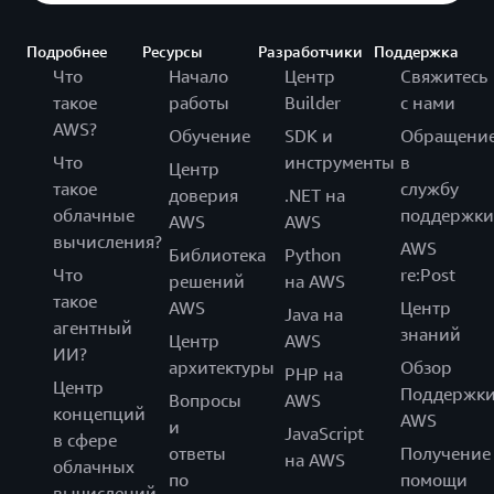
Подробнее
Ресурсы
Разработчики
Поддержка
Что
Начало
Центр
Свяжитесь
такое
работы
Builder
с нами
AWS?
Обучение
SDK и
Обращени
Что
инструменты
в
Центр
такое
службу
доверия
.NET на
облачные
поддержки
AWS
AWS
вычисления?
AWS
Библиотека
Python
Что
re:Post
решений
на AWS
такое
AWS
Центр
Java на
агентный
знаний
Центр
AWS
ИИ?
архитектуры
Обзор
PHP на
Центр
Поддержк
Вопросы
AWS
концепций
AWS
и
JavaScript
в сфере
ответы
Получение
на AWS
облачных
по
помощи
вычислений