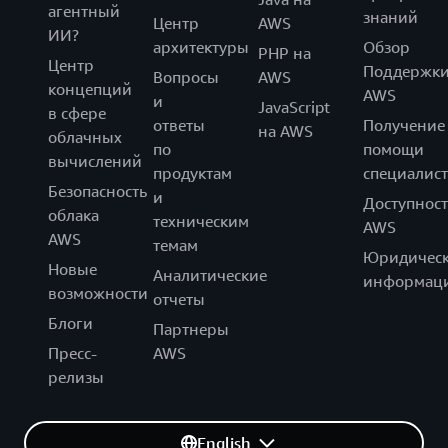
агентный
знаний
Центр
AWS
ИИ?
архитектуры
Обзор
PHP на
Центр
Поддержк
Вопросы
AWS
концепций
AWS
и
JavaScript
в сфере
ответы
Получение
на AWS
облачных
по
помощи
вычислений
продуктам
специалист
Безопасность
и
Доступност
облака
техническим
AWS
AWS
темам
Юридическ
Новые
Аналитические
информац
возможности
отчеты
Блоги
Партнеры
Пресс-
AWS
релизы
English