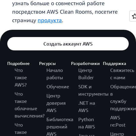
узнать больше о совместной работе
посредством AWS Clean Rooms, посетите
страницу
продукта
.
Создать аккаунт AWS
Подробнее
Ресурсы
Разработчики
Поддержка
Что
Начало
Центр
Свяжитесь
такое
работы
Builder
с нами
AWS?
Обучение
SDK и
Обращени
Что
инструменты
в
Центр
такое
службу
доверия
.NET на
облачные
поддержки
AWS
AWS
вычисления?
AWS
Библиотека
Python
Что
re:Post
решений
на AWS
такое
AWS
Центр
Java на