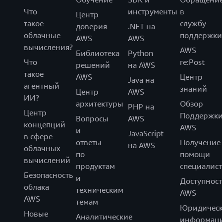
Что
инструменты
в
Центр
такое
службу
доверия
.NET на
облачные
поддержки
AWS
AWS
вычисления?
AWS
Библиотека
Python
Что
re:Post
решений
на AWS
такое
AWS
Центр
Java на
агентный
знаний
Центр
AWS
ИИ?
архитектуры
Обзор
PHP на
Центр
Поддержк
Вопросы
AWS
концепций
AWS
и
JavaScript
в сфере
ответы
Получение
на AWS
облачных
по
помощи
вычислений
продуктам
специалист
Безопасность
и
Доступност
облака
техническим
AWS
AWS
темам
Юридическ
Новые
Аналитические
информац