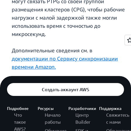
могут связать PTPG со своей группой
размещения кластеров (CPG), чтобы рабочие
нагрузки с малой задержкой также могли
использовать время с точностью до
микросекунд.
Дополнительные сведения см. в
документации по Сервису синхронизации
времени Amazon.
Создать аккаунт AWS
Подробнее
Ресурсы
Разработчики
Поддержка
Что
Начало
Центр
Свяжитесь
такое
работы
Builder
с нами
AWS?
Обучение
SDK и
Обращени