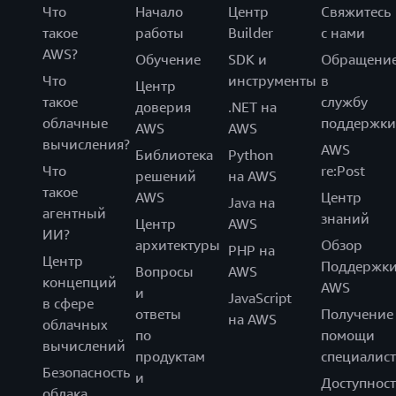
Что
Начало
Центр
Свяжитесь
такое
работы
Builder
с нами
AWS?
Обучение
SDK и
Обращени
Что
инструменты
в
Центр
такое
службу
доверия
.NET на
облачные
поддержки
AWS
AWS
вычисления?
AWS
Библиотека
Python
Что
re:Post
решений
на AWS
такое
AWS
Центр
Java на
агентный
знаний
Центр
AWS
ИИ?
архитектуры
Обзор
PHP на
Центр
Поддержк
Вопросы
AWS
концепций
AWS
и
JavaScript
в сфере
ответы
Получение
на AWS
облачных
по
помощи
вычислений
продуктам
специалист
Безопасность
и
Доступност
облака