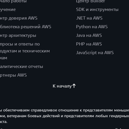
чало работы
Центр Builder
учение
SDK и инструменты
нтр доверия AWS
.NET на AWS
блиотека решений AWS
Python на AWS
нтр архитектуры
Java на AWS
просы и ответы по
PHP на AWS
одуктам и техническим
JavaScript на AWS
мам
алитические отчеты
ртнеры AWS
К началу
ы обеспечиваем справедливое отношение к представителям меньши
и, ветеранам боевых действий и представителям любых гендерных
ста.