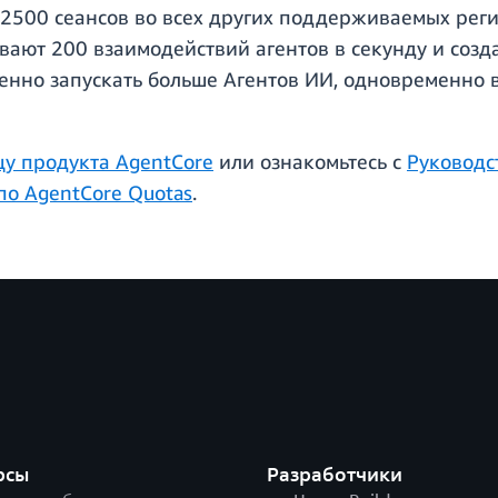
2500 сеансов во всех других поддерживаемых реги
вают 200 взаимодействий агентов в секунду и созда
менно запускать больше Агентов ИИ, одновременно 
цу продукта AgentCore
или ознакомьтесь с
Руководс
по AgentCore Quotas
.
рсы
Разработчики