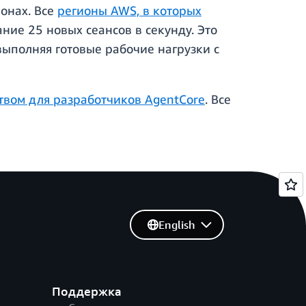
онах. Все
регионы AWS, в которых
ние 25 новых сеансов в секунду. Это
выполняя готовые рабочие нагрузки с
твом для разработчиков AgentCore
. Все
English
Поддержка