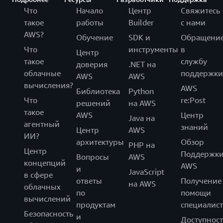
Что
Начало
Центр
Свяжитесь
такое
работы
Builder
с нами
AWS?
Обучение
SDK и
Обращени
Что
инструменты
в
Центр
такое
службу
доверия
.NET на
облачные
поддержки
AWS
AWS
вычисления?
AWS
Библиотека
Python
Что
re:Post
решений
на AWS
такое
AWS
Центр
Java на
агентный
знаний
Центр
AWS
ИИ?
архитектуры
Обзор
PHP на
Центр
Поддержк
Вопросы
AWS
концепций
AWS
и
JavaScript
в сфере
ответы
Получение
на AWS
облачных
по
помощи
вычислений
продуктам
специалист
Безопасность
и
Доступност