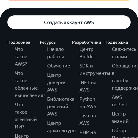
Создать аккаунт AWS
Подробнее
Ресурсы
Разработчики
Поддержка
Что
Начало
Центр
Свяжитесь
такое
работы
Builder
с нами
AWS?
Обучение
SDK и
Обращени
Что
инструменты
в
Центр
такое
службу
доверия
.NET на
облачные
поддержки
AWS
AWS
вычисления?
AWS
Библиотека
Python
Что
re:Post
решений
на AWS
такое
AWS
Центр
Java на
агентный
знаний
Центр
AWS
ИИ?
архитектуры
Обзор
PHP на
Центр
Поддержк