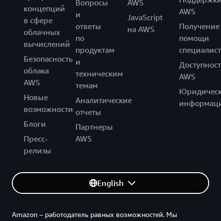
Вопросы
AWS
концепций
AWS
и
JavaScript
в сфере
ответы
Получение
на AWS
облачных
по
помощи
вычислений
продуктам
специалист
Безопасность
и
Доступност
облака
техническим
AWS
AWS
темам
Юридическ
Новые
Аналитические
информац
возможности
отчеты
Блоги
Партнеры
Пресс-
AWS
релизы
English
Amazon – работодатель равных возможностей. Мы