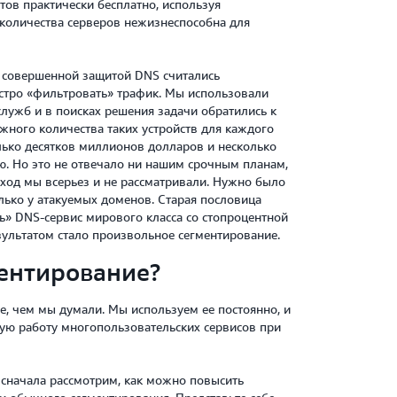
тов практически бесплатно, используя
 количества серверов нежизнеспособна для
 совершенной защитой DNS считались
стро «фильтровать» трафик. Мы использовали
лужб и в поисках решения задачи обратились к
жного количества таких устройств для каждого
лько десятков миллионов долларов и несколько
ию. Но это не отвечало ни нашим срочным планам,
ход мы всерьез и не рассматривали. Нужно было
лько у атакуемых доменов. Старая пословица
ь» DNS-сервис мирового класса со стопроцентной
зультатом стало произвольное сегментирование.
ментирование?
е, чем мы думали. Мы используем ее постоянно, и
ую работу многопользовательских сервисов при
 сначала рассмотрим, как можно повысить