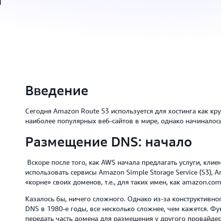
Введение
Сегодня Amazon Route 53 используется для хостинга как кру
наиболее популярных веб-сайтов в мире, однако начиналось
Размещение DNS: начало
Вскоре после того, как AWS начала предлагать услуги, кли
использовать сервисы Amazon Simple Storage Service (S3), Am
«корне» своих доменов, т.е., для таких имен, как amazon.co
Казалось бы, ничего сложного. Однако из-за конструктивно
DNS в 1980-е годы, все несколько сложнее, чем кажется. 
передать часть домена для размещения у другого провайдер