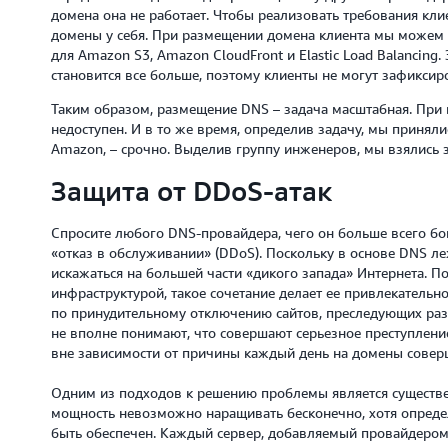
домена она не работает. Чтобы реализовать требования кли
домены у себя. При размещении домена клиента мы можем 
для Amazon S3, Amazon CloudFront и Elastic Load Balancing.
становится все больше, поэтому клиенты не могут зафиксир
Таким образом, размещение DNS – задача масштабная. При 
недоступен. И в то же время, определив задачу, мы приняли
Amazon, – срочно. Выделив группу инженеров, мы взялись 
Защита от DDoS-атак
Спросите любого DNS-провайдера, чего он больше всего боит
«отказ в обслуживании» (DDoS). Поскольку в основе DNS л
искажаться на большей части «дикого запада» Интернета. П
инфраструктурой, такое сочетание делает ее привлекательн
по принудительному отключению сайтов, преследующих разл
не вполне понимают, что совершают серьезное преступление
вне зависимости от причины каждый день на домены соверш
Одним из подходов к решению проблемы является существ
мощность невозможно наращивать бесконечно, хотя опреде
быть обеспечен. Каждый сервер, добавляемый провайдером, 