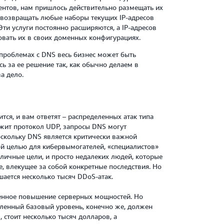
ентов, нам пришлось действительно размещать их
возвращать любые наборы текущих IP-адресов
 Эти услуги постоянно расширяются, а IP-адресов
овать их в своих доменных конфигурациях.
проблемах с DNS весь бизнес может быть
сь за ее решение так, как обычно делаем в
за дело.
ся, и вам ответят – распределенных атак типа
ежит протокол UDP, запросы DNS могут
оскольку DNS является критически важной
ой целью для кибервымогателей, «специалистов»
ичные цели, и просто недалеких людей, которые
, влекущее за собой конкретные последствия. Но
ается несколько тысяч DDoS-атак.
енное повышение серверных мощностей. Но
ленный базовый уровень, конечно же, должен
стоит несколько тысяч долларов, а