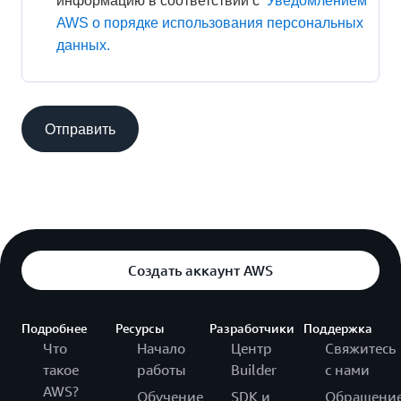
информацию в соответствии с 
Уведомлением 
AWS о порядке использования персональных 
данных.
Отправить
Создать аккаунт AWS
Подробнее
Ресурсы
Разработчики
Поддержка
Что
Начало
Центр
Свяжитесь
такое
работы
Builder
с нами
AWS?
Обучение
SDK и
Обращени