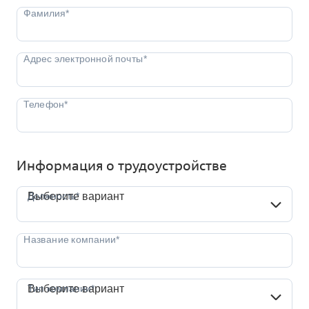
Информация о трудоустройстве
Должность*
Должность*
Выберите вариант
Тип компании*
Тип компании*
Выберите вариант