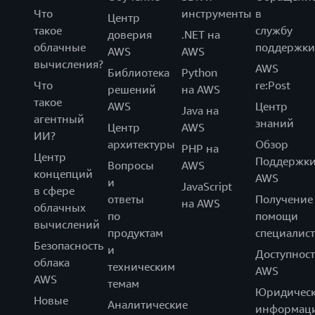
Что
инструменты
в
Центр
такое
службу
доверия
.NET на
облачные
поддержки
AWS
AWS
вычисления?
AWS
Библиотека
Python
Что
re:Post
решений
на AWS
такое
AWS
Центр
Java на
агентный
знаний
Центр
AWS
ИИ?
архитектуры
Обзор
PHP на
Центр
Поддержк
Вопросы
AWS
концепций
AWS
и
JavaScript
в сфере
ответы
Получение
на AWS
облачных
по
помощи
вычислений
продуктам
специалист
Безопасность
и
Доступност
облака
техническим
AWS
AWS
темам
Юридическ
Новые
Аналитические
информац