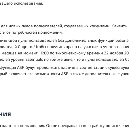
 вашего использования.
ю для новых пулов пользователей, создаваемых клиентами. Клиент
ости от потребностей приложений.
ить свои пулы пользователей без дополнительных функций безопас
ьзователей Cognito. Чтобы получить право на участие, в учетных за
 месяцев на момент 10:00 по тихоокеанскому времени 22 ноября 202
лей уровня Essentials по той же цене, что и пулы пользователей Co
функция ASF, будут продолжать платить в соответствии с существу
орый включает все возможности ASF, а также дополнительные функци
ния
 бесплатного пользования. Он не прекращает свою работу по истечен