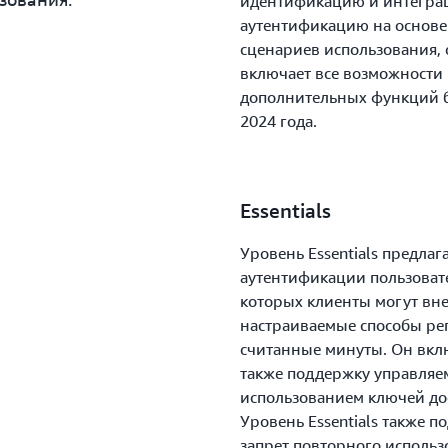
идентификацию и интеграц
аутентификацию на основе 
сценариев использования,
включает все возможности п
дополнительных функций бе
2024 года.
Essentials
Уровень Essentials предла
аутентификации пользовате
которых клиенты могут вн
настраиваемые способы рег
считанные минуты. Он включ
также поддержку управляем
использованием ключей дос
Уровень Essentials также п
запрет повторного использ