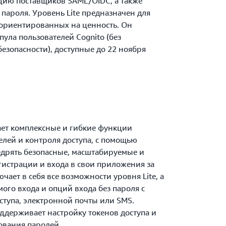
ию поставщиков SAML/OIDC, а также
пароля. Уровень Lite предназначен для
 ориентированных на ценность. Он
ула пользователей Cognito (без
зопасности), доступные до 22 ноября
гает комплексные и гибкие функции
лей и контроля доступа, с помощью
едрять безопасные, масштабируемые и
истрации и входа в свои приложения за
ает в себя все возможности уровня Lite, а
ого входа и опций входа без пароля с
тупа, электронной почты или SMS.
оддерживает настройку токенов доступа и
ования паролей.