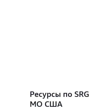
Ресурсы по SRG
МО США