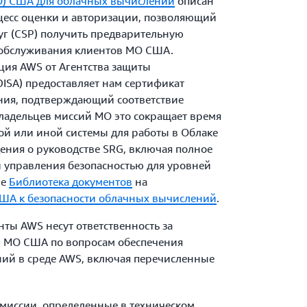
О) США для облачных вычислений
описан
есс оценки и авторизации, позволяющий
уг (CSP) получить предварительную
обслуживания клиентов МО США.
ция AWS от Агентства защиты
ISA) предоставляет нам сертификат
ния, подтверждающий соответствие
ладельцев миссий МО это сокращает время
ой или иной системы для работы в Облаке
ения о руководстве SRG, включая полное
 управления безопасностью для уровней
ле
Библиотека документов
на
ША к безопасности облачных вычислений
.
ты AWS несут ответственность за
 МО США по вопросам обеспечения
ний в среде AWS, включая перечисленные
миссии, определенные в техническом