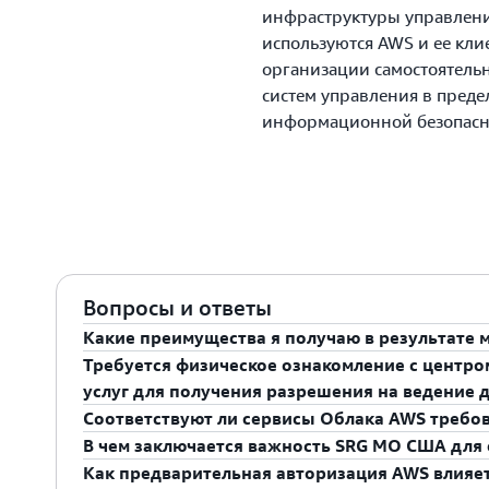
инфраструктуры управлени
используются AWS и ее кли
организации самостоятельн
систем управления в преде
информационной безопасн
Вопросы и ответы
Какие преимущества я получаю в результате 
Требуется физическое ознакомление с центр
Мы считаем, что для государственных клиентов м
услуг для получения разрешения на ведение 
повысить уровень безопасности и сократить опе
Соответствуют ли сервисы Облака AWS треб
позволяет клиентам реализовать уровень безопа
Нет. Клиенты МО США могут опираться на резул
В чем заключается важность SRG МО США для
требованиям, который возможен только в среде 
проверяющими организациями (3PAO) FedRAMP,
Да. AWS была проверена и сертифицирована в ка
Как предварительная авторизация AWS влияет
Вместо периодических проверок и точечных ауди
обзор физической защиты наших центов обработ
уровне Impact Level 2 для регионов Восток и Запа