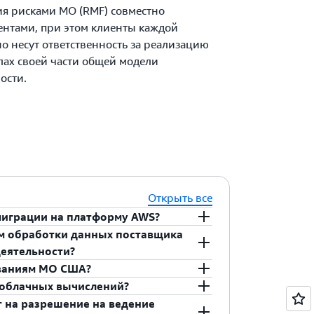
я рисками МО (RMF) совместно
ентами, при этом клиенты каждой
о несут ответственность за реализацию
лах своей части общей модели
ости.
Открыть все
миграции на платформу AWS?
ом обработки данных поставщика
играция в облако – это возможность
деятельности?
рационные риски. Рабочая среда AWS
ованиям МО США?
сности и соответствия нормативным
ьтаты работы, выполненной сторонними
 облачных вычислений?
с высоким уровнем автоматизации.
 которые включают расширенный
честве поставщика облачных услуг на
 на разрешение на ведение
тов, выполняемых при работе с
ки данных на местах. Согласно
д США, на уровнях Impact Level 4 и