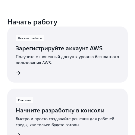
Уверенно создавайте и масштабируйте свои
бесплатными пробными версиями. Начните
решения.
Пользуйтесь бессрочными бесплатными
пользоваться сервисом с пробной версии и
Начать работу
сервисами с установленными ежемесячными
применяйте все доступные кредиты для
лимитами. При превышении клиентами
превышения установленных лимитов.
лимитов бесплатного пользования или при
Начало работы
использовании функций, не включенных в
Зарегистрируйте аккаунт AWS
уровень бесплатного пользования, для покрытия
дополнительных расходов автоматически
Получите мгновенный доступ к уровню бесплатного
пользования AWS.
используются кредиты.
унт AWS
Консоль
Начните разработку в консоли
Быстро и просто создавайте решения для рабочей
среды, как только будете готовы