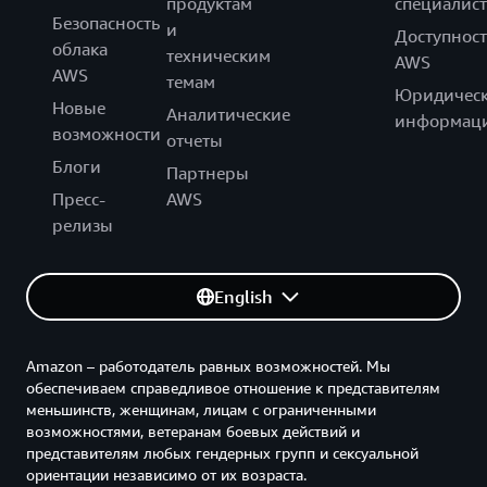
продуктам
специалист
Безопасность
и
Доступност
облака
техническим
AWS
AWS
темам
Юридическ
Новые
Аналитические
информац
возможности
отчеты
Блоги
Партнеры
Пресс-
AWS
релизы
English
Amazon – работодатель равных возможностей. Мы
обеспечиваем справедливое отношение к представителям
меньшинств, женщинам, лицам с ограниченными
возможностями, ветеранам боевых действий и
представителям любых гендерных групп и сексуальной
ориентации независимо от их возраста.