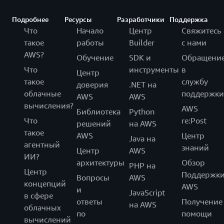
Подробнее
Ресурсы
Разработчики
Поддержка
Что
Начало
Центр
Свяжитесь
такое
работы
Builder
с нами
AWS?
Обучение
SDK и
Обращени
Что
инструменты
в
Центр
такое
службу
доверия
.NET на
облачные
поддержки
AWS
AWS
вычисления?
AWS
Библиотека
Python
Что
re:Post
решений
на AWS
такое
AWS
Центр
Java на
агентный
знаний
Центр
AWS
ИИ?
архитектуры
Обзор
PHP на
Центр
Поддержк
Вопросы
AWS
концепций
AWS
и
JavaScript
в сфере
ответы
Получение
на AWS
облачных
по
помощи
вычислений