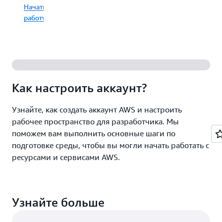
аналитику,
поучаств
Начать
Знакомство
контейнеры,
в
работу
с
хранилища,
экспертн
основными
сетевые
дискуссия
концепциями
сервисы
и
облачных
и
воспольз
вычислений
многое
ценными
и
другое.
возможн
облака
для
Как настроить аккаунт?
AWS
налажива
Ознакомиться
поможет
професси
со
вам
Узнайте, как создать аккаунт AWS и настроить
связей.
обрести
всеми
рабочее пространство для разработчика. Мы
уверенность
руководствами
поможем вам выполнить основные шаги по
в
подготовке среды, чтобы вы могли начать работать с
себе
Зарегист
ресурсами и сервисами AWS.
на
начальном
этапе
перехода
в
Узнайте больше
облако.
В