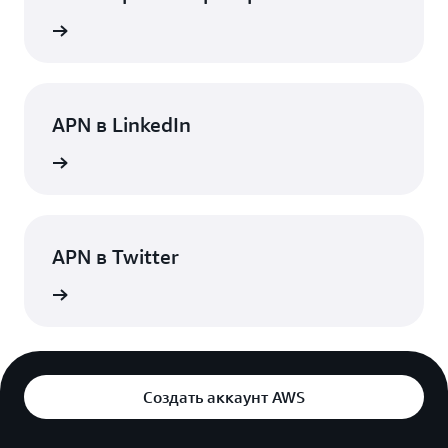
робнее
APN в LinkedIn
робнее
APN в Twitter
робнее
Создать аккаунт AWS