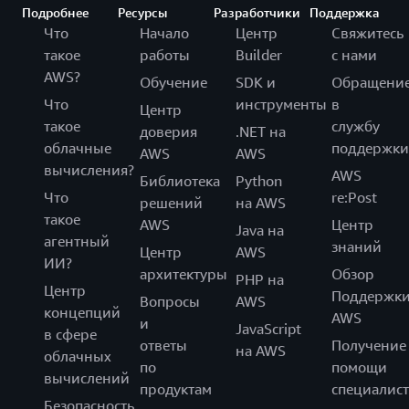
Подробнее
Ресурсы
Разработчики
Поддержка
Что
Начало
Центр
Свяжитесь
такое
работы
Builder
с нами
AWS?
Обучение
SDK и
Обращени
Что
инструменты
в
Центр
такое
службу
доверия
.NET на
облачные
поддержки
AWS
AWS
вычисления?
AWS
Библиотека
Python
Что
re:Post
решений
на AWS
такое
AWS
Центр
Java на
агентный
знаний
Центр
AWS
ИИ?
архитектуры
Обзор
PHP на
Центр
Поддержк
Вопросы
AWS
концепций
AWS
и
JavaScript
в сфере
ответы
Получение
на AWS
облачных
по
помощи
вычислений
продуктам
специалист
Безопасность