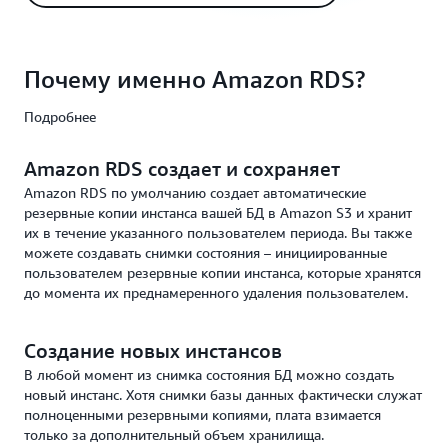
Почему именно Amazon RDS?
Подробнее
Amazon RDS создает и сохраняет
Amazon RDS по умолчанию создает автоматические
резервные копии инстанса вашей БД в Amazon S3 и хранит
их в течение указанного пользователем периода. Вы также
можете создавать снимки состояния – инициированные
пользователем резервные копии инстанса, которые хранятся
до момента их преднамеренного удаления пользователем.
Создание новых инстансов
В любой момент из снимка состояния БД можно создать
новый инстанс. Хотя снимки базы данных фактически служат
полноценными резервными копиями, плата взимается
только за дополнительный объем хранилища.