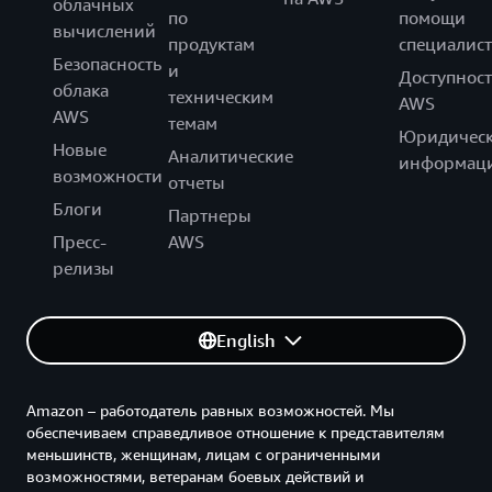
облачных
по
помощи
вычислений
продуктам
специалист
Безопасность
и
Доступност
облака
техническим
AWS
AWS
темам
Юридическ
Новые
Аналитические
информац
возможности
отчеты
Блоги
Партнеры
Пресс-
AWS
релизы
English
Amazon – работодатель равных возможностей. Мы
обеспечиваем справедливое отношение к представителям
меньшинств, женщинам, лицам с ограниченными
возможностями, ветеранам боевых действий и