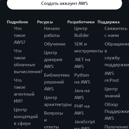
Создать аккаунт AWS
Подробнее
Ресурсы
Разработчики
Поддержка
Что
Начало
Центр
Свяжитесь
такое
работы
Builder
с нами
AWS?
Обучение
SDK и
Обращени
Что
инструменты
в
Центр
такое
службу
доверия
.NET на
облачные
поддержки
AWS
AWS
вычисления?
AWS
Библиотека
Python
Что
re:Post
решений
на AWS
такое
AWS
Центр
Java на
агентный
знаний
Центр
AWS
ИИ?
архитектуры
Обзор
PHP на
Центр
Поддержк
Вопросы
AWS
концепций
AWS
и
JavaScript
в сфере
ответы
Получение
на AWS