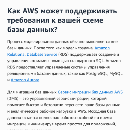
Как AWS может поддерживать
требования к вашей схеме
базы данных?
Процесс моделирования данных обычно выполняется вне
базы данных. После того как модель создана,
Amazon
Relational Database Service
(RDS) поддерживает создание и
управление схемами с помощью стандартного SQL. Amazon
RDS предоставляет управляемые системы управления
реляционными базами данных, такие как PostgreSQL, MySQL
и
Amazon Aurora
.
Для миграции баз данных
Сервис миграции баз данных AWS
(DMS) – это управляемый сервис миграции, который
помогает быстро и безопасно перенести ваши базы данных
и аналитические рабочие нагрузки в AWS. Исходная база
данных остается полностью работоспособной во время
миграции, минимизируя время простоя для приложений,