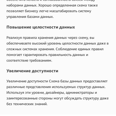
наборами данных. Хорошо определенная схема также
позволяет бизнесу легче масштабировать систему
управления базами данных.
Повышение целостности данных
Реализуя правила хранения данных через схему, вы
обеспечиваете высокий уровень целостности данных даже в
сложных системах хранения. Соблюдение единых правил
помогает гарантировать правильность данных и
соответствие требованиям.
Увеличение доступности
Увеличение доступности Схема базы данных предоставляет
различные представления используемых структур данных.
Используя эти уровни, дизайнеры, администраторы и
заинтересованные стороны могут обсуждать структуру даже
без технических знаний.