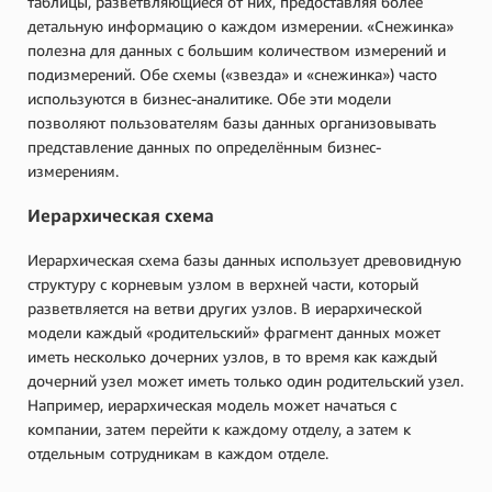
таблицы, разветвляющиеся от них, предоставляя более
детальную информацию о каждом измерении. «Снежинка»
полезна для данных с большим количеством измерений и
подизмерений. Обе схемы («звезда» и «снежинка») часто
используются в бизнес-аналитике. Обе эти модели
позволяют пользователям базы данных организовывать
представление данных по определённым бизнес-
измерениям.
Иерархическая схема
Иерархическая схема базы данных использует древовидную
структуру с корневым узлом в верхней части, который
разветвляется на ветви других узлов. В иерархической
модели каждый «родительский» фрагмент данных может
иметь несколько дочерних узлов, в то время как каждый
дочерний узел может иметь только один родительский узел.
Например, иерархическая модель может начаться с
компании, затем перейти к каждому отделу, а затем к
отдельным сотрудникам в каждом отделе.