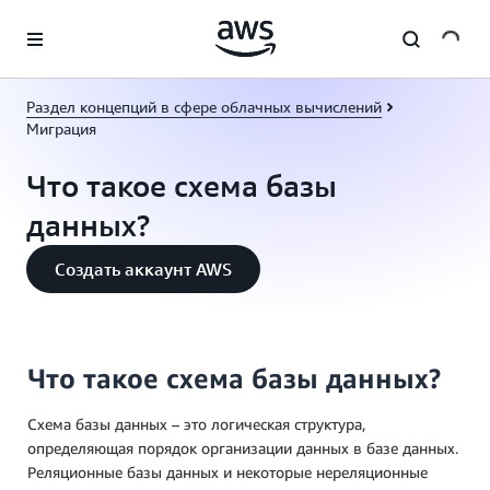
Перейти к главному контенту
Раздел концепций в сфере облачных вычислений
Миграция
Что такое схема базы
данных?
Создать аккаунт AWS
Что такое схема базы данных?
Схема базы данных – это логическая структура,
определяющая порядок организации данных в базе данных.
Реляционные базы данных и некоторые нереляционные