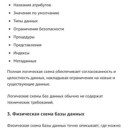
Названия атрибутов
Значения по умолчанию
Типы данных
Ограничения безопасности
Процедуры
Представления
Индексы
Метаданные
Полная логическая схема обеспечивает согласованность и
целостность данных, накладывая ограничения на новые и
существующие данные.
Логические схемы баз данных обычно не содержат
технических требований.
3. Физическая схема базы данных
Физическая схема базы данных точно описывает, где можно