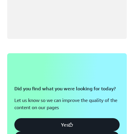
Did you find what you were looking for today?
Let us know so we can improve the quality of the
content on our pages
Yes