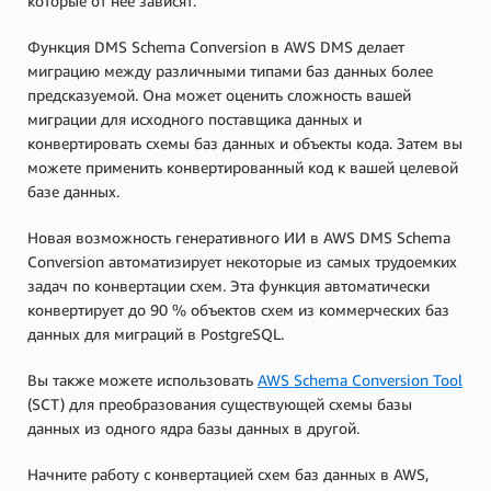
которые от нее зависят.
Функция DMS Schema Conversion в AWS DMS делает
миграцию между различными типами баз данных более
предсказуемой. Она может оценить сложность вашей
миграции для исходного поставщика данных и
конвертировать схемы баз данных и объекты кода. Затем вы
можете применить конвертированный код к вашей целевой
базе данных.
Новая возможность генеративного ИИ в AWS DMS Schema
Conversion автоматизирует некоторые из самых трудоемких
задач по конвертации схем. Эта функция автоматически
конвертирует до 90 % объектов схем из коммерческих баз
данных для миграций в PostgreSQL.
Вы также можете использовать
AWS Schema Conversion Tool
(SCT) для преобразования существующей схемы базы
данных из одного ядра базы данных в другой.
Начните работу с конвертацией схем баз данных в AWS,