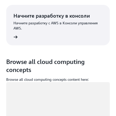
Начните разработку в консоли
Начните разработку с AWS в Консоли управления
AWS.
Вход
Browse all cloud computing
concepts
Browse all cloud computing concepts content here:
Загрузка