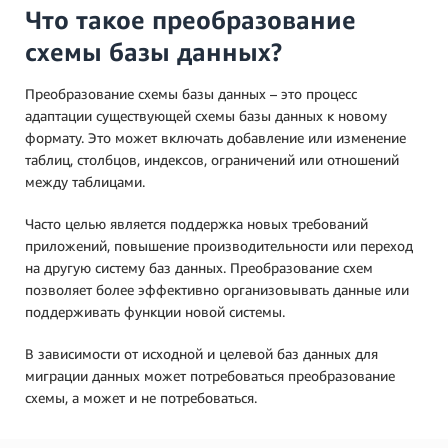
Что такое преобразование
схемы базы данных?
Преобразование схемы базы данных – это процесс
адаптации существующей схемы базы данных к новому
формату. Это может включать добавление или изменение
таблиц, столбцов, индексов, ограничений или отношений
между таблицами.
Часто целью является поддержка новых требований
приложений, повышение производительности или переход
на другую систему баз данных. Преобразование схем
позволяет более эффективно организовывать данные или
поддерживать функции новой системы.
В зависимости от исходной и целевой баз данных для
миграции данных может потребоваться преобразование
схемы, а может и не потребоваться.