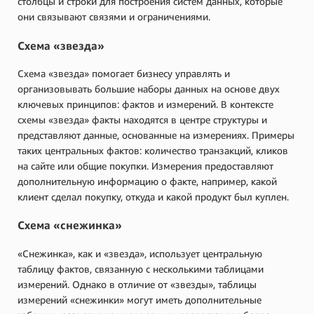
столбцы и строки для построения систем данных, которые
они связывают связями и ограничениями.
Схема «звезда»
Схема «звезда» помогает бизнесу управлять и
организовывать большие наборы данных на основе двух
ключевых принципов: фактов и измерений. В контексте
схемы «звезда» факты находятся в центре структуры и
представляют данные, основанные на измерениях. Примеры
таких центральных фактов: количество транзакций, кликов
на сайте или общие покупки. Измерения предоставляют
дополнительную информацию о факте, например, какой
клиент сделал покупку, откуда и какой продукт был куплен.
Схема «снежинка»
«Снежинка», как и «звезда», использует центральную
таблицу фактов, связанную с несколькими таблицами
измерений. Однако в отличие от «звезды», таблицы
измерений «снежинки» могут иметь дополнительные