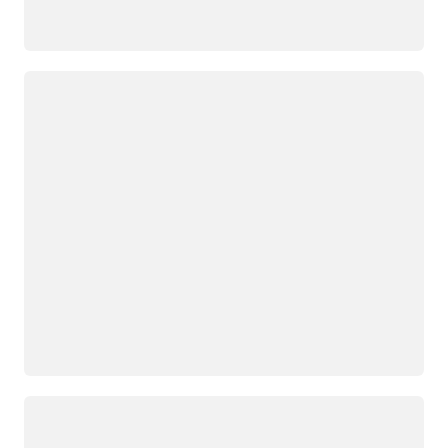
Загрузка
Загрузка