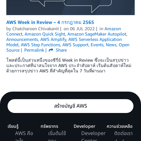
AWS Week in Review – 4 กรกฎาคม 2565
by
Chatcharoen Chivakanit
on
06 JUL 2022
in
Amazon
Connect
,
Amazon Quick Sight
,
Amazon SageMaker Autopilot
,
Announcements
,
AWS Amplify
,
AWS Serverless Application
Model
,
AWS Step Functions
,
AWS Support
,
Events
,
News
,
Open
Source
Permalink
Share
โพสต์นี้เป็นส่วนหนึ่งของซีรี่ย์ Week in Review ซึ่งจะเป็นสรุปข่าว
และประกาศที่น่าสนใจจาก AWS ประจำสัปดาห์ เริ่มต้นสัปดาห์ใหม่
ด้วยการสรุปข่าว AWS ที่สำคัญที่สุดใน 7 วันที่ผ่านมา
สร้างบัญชี AWS
เรียนรู้
ทรัพยากร
Developer
ความช่วยเหลือ
AWS คือ
เริ่มต้นใช้
Developer
ติดต่อเรา
อะไร
งาน
Center