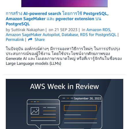
การสร้าง AI-powered search โดยการใช้ PostgreSQL,
Amazon SageMaker และ pgvector extension บน
PostgreSQL
by
Suttirak Nakaphan
on
21 SEP 2023
in
Amazon RDS
,
Amazon SageMaker Autopilot
,
Database
,
RDS for PostgreSQL
Permalink
Share
ในปัจจุบัน องค์กรณ์ต่างๆ มีการมองหาวิธีการใหม่ๆ ในการปรับปรุง
ประสบการณ์ของผู้ใช้งาน โดยใช้ประโยชน์จากศักยภาพของ
Generate AI และโมเดลภาษาขนาดใหญ่ หรือที่เรารู้จักกันในชื่อของ
Large Language models (LLMs)