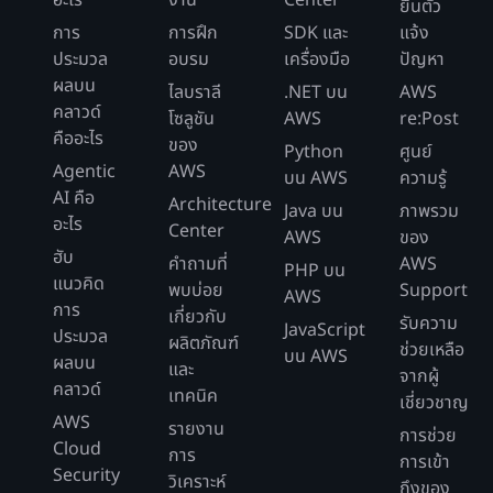
ยื่นตั๋ว
การ
การฝึก
SDK และ
แจ้ง
ประมวล
อบรม
เครื่องมือ
ปัญหา
ผลบน
ไลบราลี
.NET บน
AWS
คลาวด์
โซลูชัน
AWS
re:Post
คืออะไร
ของ
Python
ศูนย์
Agentic
AWS
บน AWS
ความรู้
AI คือ
Architecture
Java บน
ภาพรวม
อะไร
Center
AWS
ของ
ฮับ
คำถามที่
AWS
PHP บน
แนวคิด
พบบ่อย
Support
AWS
การ
เกี่ยวกับ
รับความ
JavaScript
ประมวล
ผลิตภัณฑ์
ช่วยเหลือ
บน AWS
ผลบน
และ
จากผู้
คลาวด์
เทคนิค
เชี่ยวชาญ
AWS
รายงาน
การช่วย
Cloud
การ
การเข้า
Security
วิเคราะห์
ถึงของ