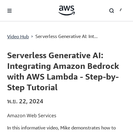
ข้ามไปที่เนื้อหาหลัก
›
Serverless Generative AI: Int...
Video Hub
Current
0:03
/
Duration
11:30
Time
Serverless Generative AI:
Integrating Amazon Bedrock
with AWS Lambda - Step-by-
Step Tutorial
พ.ย. 22, 2024
Amazon Web Services
In this informative video, Mike demonstrates how to