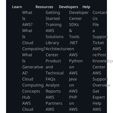
Learn
Resources
Developers
Help
What
Getting
Developer
Contact
Is
Started
Center
Us
AWS?
Training
SDKs
File
What
AWS
&
a
Is
Solutions
Tools
Support
Cloud
Library
.NET
Ticket
Computing?
Architecture
on
AWS
What
Center
AWS
re:Post
Is
Product
Python
Knowledg
Generative
and
on
Center
AI?
Technical
AWS
AWS
Cloud
FAQs
Java
Support
Computing
Analyst
on
Overview
Concepts
Reports
AWS
Get
Hub
AWS
PHP
Expert
AWS
Partners
on
Help
Cloud
AWS
AWS
AWS